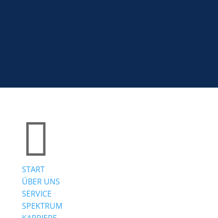



START
ÜBER UNS
SERVICE
SPEKTRUM