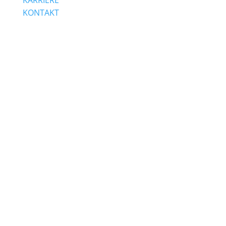
KARRIERE
KONTAKT
Sichtbar werben.
Farbe wählen:
Werbetechnik &
Lichtwerbung in
Oftersheim