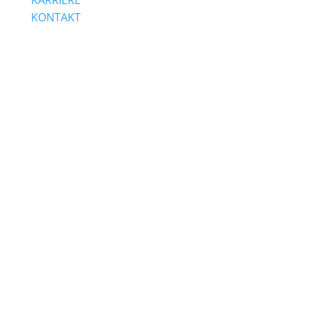
KARRIERE
KONTAKT
Sichtbar werben.
Farbe wählen:
Werbetechnik &
Lichtwerbung in
Hockenheim