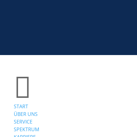



START
ÜBER UNS
SERVICE
SPEKTRUM